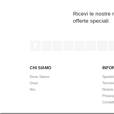
Ricevi le nostre 
offerte speciali
Facebook
Twitter
Rss
YouTube
Pinterest
Vimeo
Ins
CHI SIAMO
INFO
Dove Siamo
Spedizi
Orari
Termini
Noi..
Notizie
Privacy
Contatt