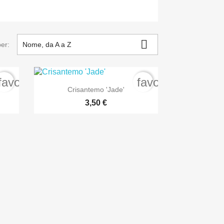

er:
Nome, da A a Z
favorite_border
favorite_border

Anteprima
Crisantemo 'Jade'
3,50 €