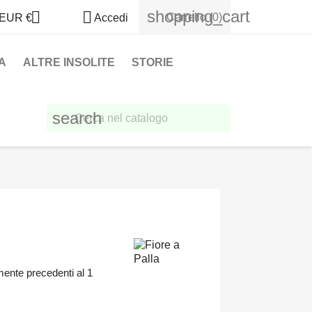
shopping_cart


Carrello
(0)
EUR €
Accedi
A
ALTRE INSOLITE
STORIE
search
amente precedenti al 1