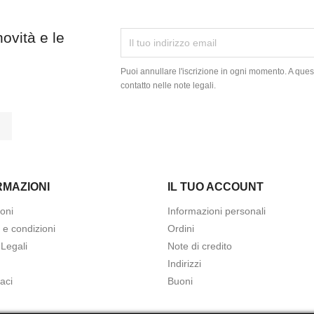
novità e le
Puoi annullare l'iscrizione in ogni momento. A quest
contatto nelle note legali.
tagram
LinkedIn
RMAZIONI
IL TUO ACCOUNT
oni
Informazioni personali
 e condizioni
Ordini
 Legali
Note di credito
Indirizzi
aci
Buoni