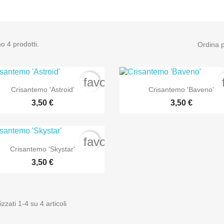
o 4 prodotti.
Ordina p
favorite_border


Anteprima
Anteprima
Crisantemo 'Astroid'
Crisantemo 'Baveno'
3,50 €
3,50 €
favorite_border

Anteprima
Crisantemo 'Skystar'
3,50 €
izzati 1-4 su 4 articoli