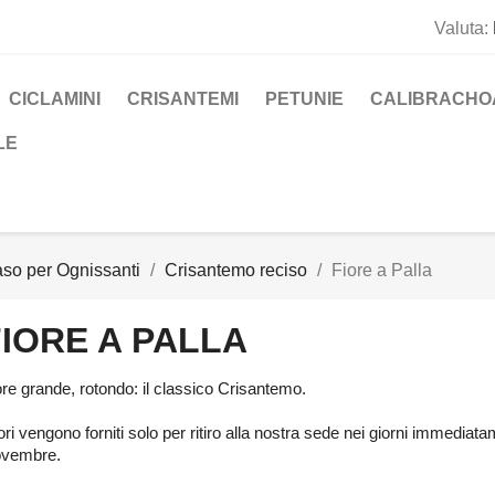
Valuta:
CICLAMINI
CRISANTEMI
PETUNIE
CALIBRACHO
LE
vaso per Ognissanti
Crisantemo reciso
Fiore a Palla
FIORE A PALLA
ore grande, rotondo: il classico Crisantemo.
iori vengono forniti solo per ritiro alla nostra sede nei giorni immediat
vembre.