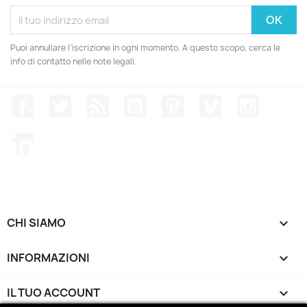
Puoi annullare l'iscrizione in ogni momento. A questo scopo, cerca le
info di contatto nelle note legali.
Facebook
Twitter
Rss
YouTube
Pinterest
Vimeo
Instagr
LinkedIn
CHI SIAMO

INFORMAZIONI

IL TUO ACCOUNT
