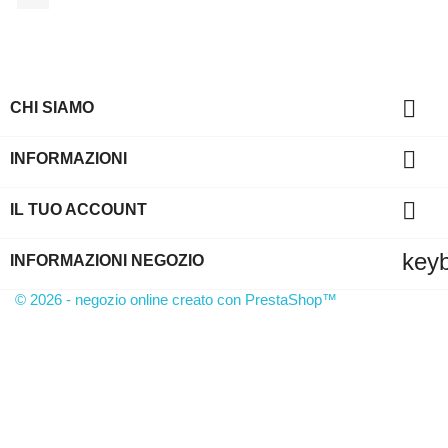

CHI SIAMO

INFORMAZIONI

IL TUO ACCOUNT
key
INFORMAZIONI NEGOZIO
© 2026 - negozio online creato con PrestaShop™