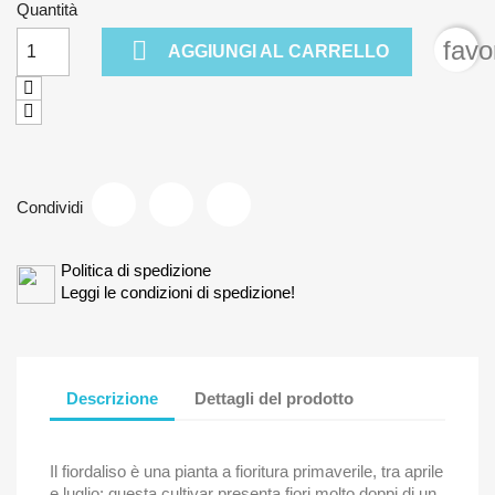
Quantità

favo
AGGIUNGI AL CARRELLO
Condividi
Politica di spedizione
Leggi le condizioni di spedizione!
Descrizione
Dettagli del prodotto
Il fiordaliso è una pianta a fioritura primaverile, tra aprile
e luglio: questa cultivar presenta fiori molto doppi di un