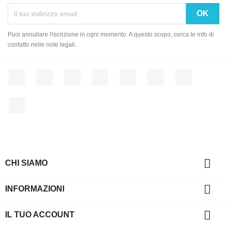
Puoi annullare l'iscrizione in ogni momento. A questo scopo, cerca le info di
contatto nelle note legali.
Facebook
Twitter
Rss
YouTube
Pinterest
Vimeo
Instagram
LinkedIn

CHI SIAMO

INFORMAZIONI

IL TUO ACCOUNT