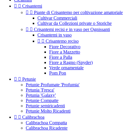


Crisantemi


Piante di Crisantemo per coltivazione amatoriale
Cultivar Commerciali
Cultivar da Collezioni private o Storiche


Crisantemi recisi e in vaso per Ognissanti
Crisantemi in vaso


Crisantemo reciso
Fiore Decorativo
Fiore a Mazzetto
Fiore a Palla
Fiore a Ragno (Spyder)
Verde ornamentale
Pom Pon


Petunie
Petunie Profumate 'Profumia'
Petunia 'Fresca'
Petunia 'Galaxy'
Petunie Compatte
Petunie semiricadenti
Petunie Molto Ricadenti


Calibrachoa
Calibrachoa Compatta
Calibrachoa Ricadente