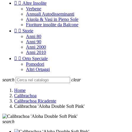


Altre Insolite
Verbene
Annuali Autodisseminanti
Aiuola & Vasi in Pieno Sole
Fioriture insolite da Balcone


Storie
Anni 80
Anni 90
Anni 2000
Anni 2010


Orto Speciale
Pomodori
Altri Ortaggi
search
clear
Home
Calibrachoa
Calibrachoa Ricadente
Calibrachoa 'Aloha Double Soft Pink'
search