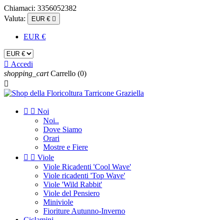
Chiamaci:
3356052382
Valuta:
EUR €

EUR €

Accedi
shopping_cart
Carrello
(0)



Noi
Noi..
Dove Siamo
Orari
Mostre e Fiere


Viole
Viole Ricadenti 'Cool Wave'
Viole ricadenti 'Top Wave'
Viole 'Wild Rabbit'
Viole del Pensiero
Miniviole
Fioriture Autunno-Inverno
Ciclamini