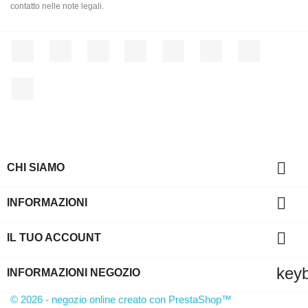
contatto nelle note legali.
Facebook
Twitter
Rss
YouTube
Pinterest
Vimeo
Instagram
LinkedIn

CHI SIAMO

INFORMAZIONI

IL TUO ACCOUNT
key
INFORMAZIONI NEGOZIO
© 2026 - negozio online creato con PrestaShop™