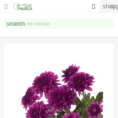
shopp


(0)
search