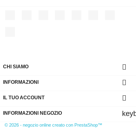
Facebook
Twitter
Rss
YouTube
Pinterest
Vimeo
Instagram
LinkedIn

CHI SIAMO

INFORMAZIONI

IL TUO ACCOUNT
key
INFORMAZIONI NEGOZIO
© 2026 - negozio online creato con PrestaShop™