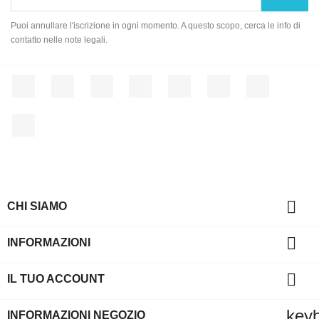
Puoi annullare l'iscrizione in ogni momento. A questo scopo, cerca le info di
contatto nelle note legali.
Facebook
Twitter
Rss
YouTube
Pinterest
Vimeo
Instagram
LinkedIn

CHI SIAMO

INFORMAZIONI

IL TUO ACCOUNT
key
INFORMAZIONI NEGOZIO