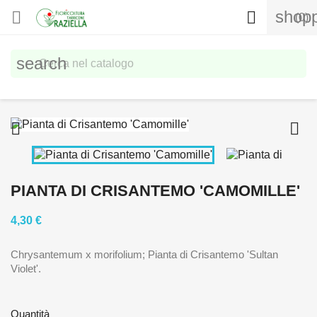
shopp


(0)
search


PIANTA DI CRISANTEMO 'CAMOMILLE'
4,30 €
Chrysantemum x morifolium; Pianta di Crisantemo 'Sultan
Violet'.
Quantità