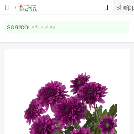
shopp


(0)
search