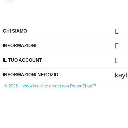

CHI SIAMO

INFORMAZIONI

IL TUO ACCOUNT
key
INFORMAZIONI NEGOZIO
© 2026 - negozio online creato con PrestaShop™