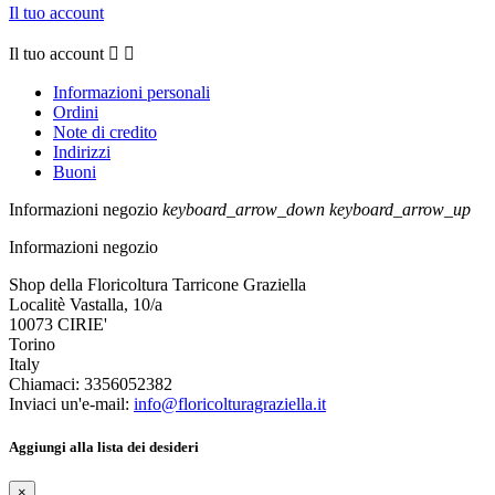
Il tuo account
Il tuo account


Informazioni personali
Ordini
Note di credito
Indirizzi
Buoni
Informazioni negozio
keyboard_arrow_down
keyboard_arrow_up
Informazioni negozio
Shop della Floricoltura Tarricone Graziella
Localitè Vastalla, 10/a
10073 CIRIE'
Torino
Italy
Chiamaci:
3356052382
Inviaci un'e-mail:
info@floricolturagraziella.it
Aggiungi alla lista dei desideri
×