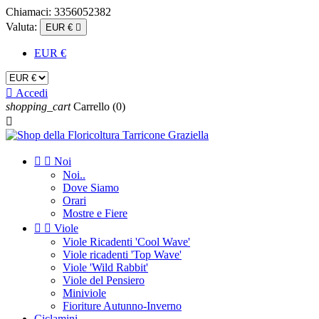
Chiamaci:
3356052382
Valuta:
EUR €

EUR €

Accedi
shopping_cart
Carrello
(0)



Noi
Noi..
Dove Siamo
Orari
Mostre e Fiere


Viole
Viole Ricadenti 'Cool Wave'
Viole ricadenti 'Top Wave'
Viole 'Wild Rabbit'
Viole del Pensiero
Miniviole
Fioriture Autunno-Inverno
Ciclamini