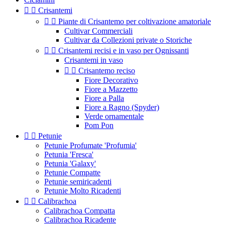


Crisantemi


Piante di Crisantemo per coltivazione amatoriale
Cultivar Commerciali
Cultivar da Collezioni private o Storiche


Crisantemi recisi e in vaso per Ognissanti
Crisantemi in vaso


Crisantemo reciso
Fiore Decorativo
Fiore a Mazzetto
Fiore a Palla
Fiore a Ragno (Spyder)
Verde ornamentale
Pom Pon


Petunie
Petunie Profumate 'Profumia'
Petunia 'Fresca'
Petunia 'Galaxy'
Petunie Compatte
Petunie semiricadenti
Petunie Molto Ricadenti


Calibrachoa
Calibrachoa Compatta
Calibrachoa Ricadente