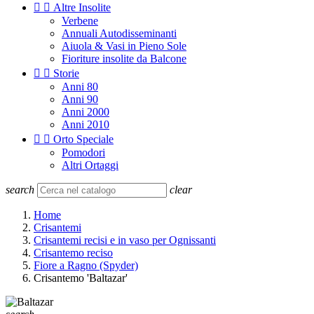


Altre Insolite
Verbene
Annuali Autodisseminanti
Aiuola & Vasi in Pieno Sole
Fioriture insolite da Balcone


Storie
Anni 80
Anni 90
Anni 2000
Anni 2010


Orto Speciale
Pomodori
Altri Ortaggi
search
clear
Home
Crisantemi
Crisantemi recisi e in vaso per Ognissanti
Crisantemo reciso
Fiore a Ragno (Spyder)
Crisantemo 'Baltazar'