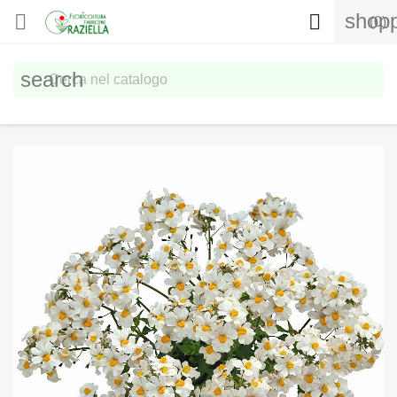
shopp


(0)
search