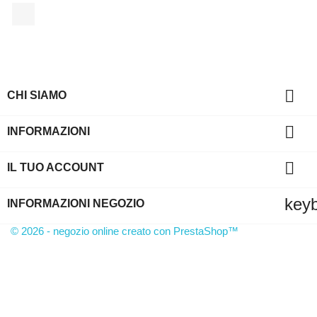
LinkedIn

CHI SIAMO

INFORMAZIONI

IL TUO ACCOUNT
key
INFORMAZIONI NEGOZIO
© 2026 - negozio online creato con PrestaShop™