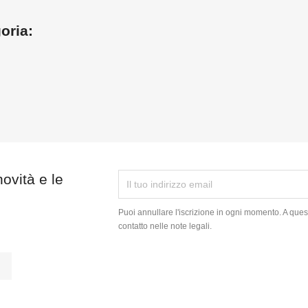
goria:
order
novità e le
Puoi annullare l'iscrizione in ogni momento. A quest
contatto nelle note legali.
tagram
LinkedIn