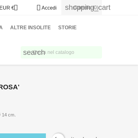
shopping_cart


Carrello
(0)
EUR €
Accedi
A
ALTRE INSOLITE
STORIE
search
ROSA'
Ø 14 cm.