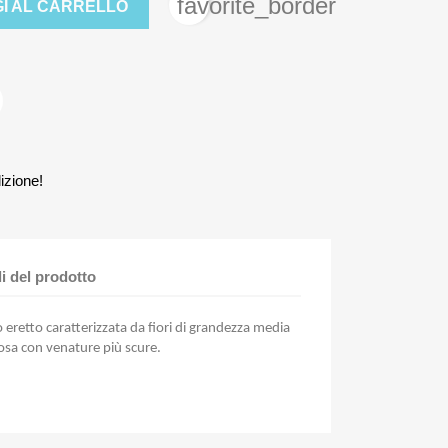
favorite_border
I AL CARRELLO
izione!
li del prodotto
eretto caratterizzata da fiori di grandezza media
osa con venature più scure.