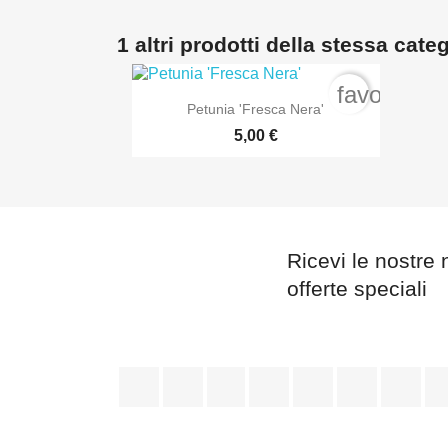
1 altri prodotti della stessa cate
favorite_b

Anteprima
Petunia 'Fresca Nera'
5,00 €
Ricevi le nostre 
offerte speciali
Facebook
Twitter
Rss
YouTube
Pinterest
Vimeo
Ins