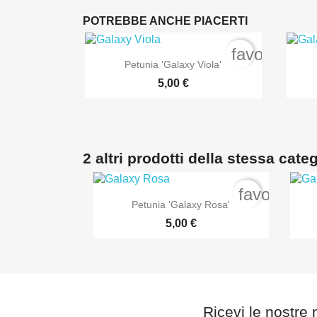
POTREBBE ANCHE PIACERTI
favorite_bo

Anteprima
Petunia 'Galaxy Viola'
5,00 €
2 altri prodotti della stessa cate
favorite_b

Anteprima
Petunia 'Galaxy Rosa'
5,00 €
Ricevi le nostre 