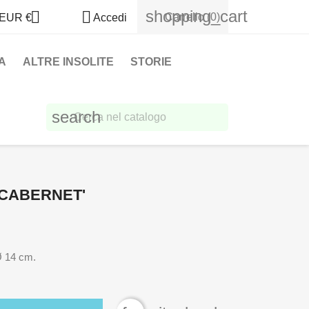
shopping_cart


Carrello
(0)
EUR €
Accedi
A
ALTRE INSOLITE
STORIE
search
 CABERNET'
Ø 14 cm.