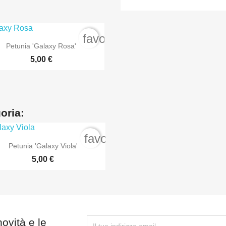
rder
favorite_border

Anteprima
Petunia 'Galaxy Rosa'
5,00 €
goria:
order
favorite_border

Anteprima
Petunia 'Galaxy Viola'
5,00 €
novità e le