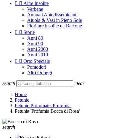


Altre Insolite
Verbene
Annuali Autodisseminanti
Aiuola & Vasi in Pieno Sole
Fioriture insolite da Balcone


Storie
Anni 80
Anni 90
Anni 2000
Anni 2010


Orto Speciale
Pomodori
Altri Ortaggi
search
clear
Home
Petunie
Petunie Profumate 'Profumia'
Petunia 'Profumia Bocca di Rosa'
search