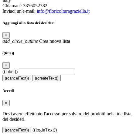
Italy
Chiamaci:
3356052382
Inviaci un'e-mail:
info@floricolturagraziella.it
Aggiungi alla lista dei desideri
×
add_circle_outline
Crea nuova lista
((title))
×
((label))
((cancelText))
((createText))
Accedi
×
Devi avere effettuato l'accesso per salvare dei prodotti nella tua lista
dei desideri.
((loginText))
((cancelText))