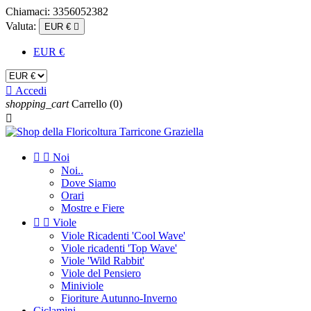
Chiamaci:
3356052382
Valuta:
EUR €

EUR €

Accedi
shopping_cart
Carrello
(0)



Noi
Noi..
Dove Siamo
Orari
Mostre e Fiere


Viole
Viole Ricadenti 'Cool Wave'
Viole ricadenti 'Top Wave'
Viole 'Wild Rabbit'
Viole del Pensiero
Miniviole
Fioriture Autunno-Inverno
Ciclamini