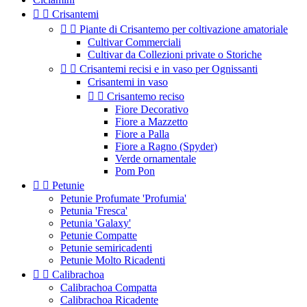


Crisantemi


Piante di Crisantemo per coltivazione amatoriale
Cultivar Commerciali
Cultivar da Collezioni private o Storiche


Crisantemi recisi e in vaso per Ognissanti
Crisantemi in vaso


Crisantemo reciso
Fiore Decorativo
Fiore a Mazzetto
Fiore a Palla
Fiore a Ragno (Spyder)
Verde ornamentale
Pom Pon


Petunie
Petunie Profumate 'Profumia'
Petunia 'Fresca'
Petunia 'Galaxy'
Petunie Compatte
Petunie semiricadenti
Petunie Molto Ricadenti


Calibrachoa
Calibrachoa Compatta
Calibrachoa Ricadente