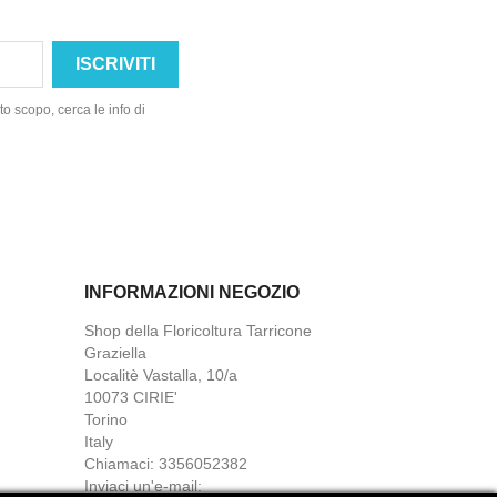
o scopo, cerca le info di
INFORMAZIONI NEGOZIO
Shop della Floricoltura Tarricone
Graziella
Localitè Vastalla, 10/a
10073 CIRIE'
Torino
Italy
Chiamaci:
3356052382
Inviaci un'e-mail: