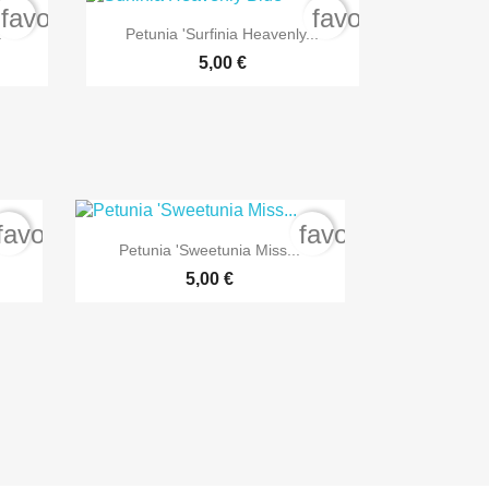
favorite_border
favorite_border

Anteprima
.
Petunia 'Surfinia Heavenly...
5,00 €
favorite_border
favorite_border

Anteprima
Petunia 'Sweetunia Miss...
5,00 €