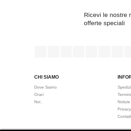
Ricevi le nostre 
offerte speciali
Facebook
Twitter
Rss
YouTube
Pinterest
Vimeo
Ins
CHI SIAMO
INFO
Dove Siamo
Spedizi
Orari
Termini
Noi..
Notizie
Privacy
Contatt