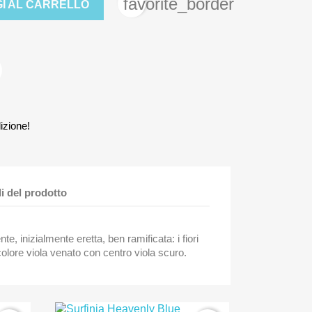
favorite_border
I AL CARRELLO
izione!
li del prodotto
e, inizialmente eretta, ben ramificata: i fiori
lore viola venato con centro viola scuro.