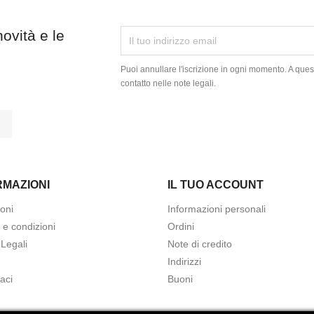
novità e le
Puoi annullare l'iscrizione in ogni momento. A quest
contatto nelle note legali.
tagram
LinkedIn
RMAZIONI
IL TUO ACCOUNT
oni
Informazioni personali
 e condizioni
Ordini
 Legali
Note di credito
Indirizzi
aci
Buoni