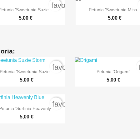
rder
favorite_border


Anteprima
Anteprima
Petunia 'Sweetunia Suzie...
Petunia 'Sweetunia Miss..
5,00 €
5,00 €
goria:
order
favorite_border


Anteprima
Anteprima
Petunia 'Sweetunia Suzie...
Petunia 'Origami'
5,00 €
5,00 €
order
favorite_border

Anteprima
Petunia 'Surfinia Heavenly...
5,00 €