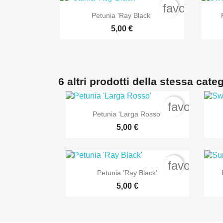
favorite_bo

Anteprima
Petunia 'Ray Black'
5,00 €
6 altri prodotti della stessa cate
favorite_b

Anteprima
Petunia 'Larga Rosso'
5,00 €
favorite_b

Anteprima
Petunia 'Ray Black'
5,00 €