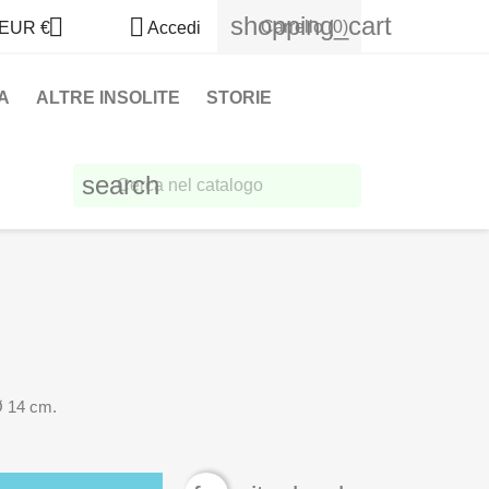
shopping_cart


Carrello
(0)
EUR €
Accedi
A
ALTRE INSOLITE
STORIE
search
Ø 14 cm.