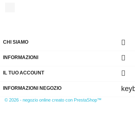
LinkedIn

CHI SIAMO

INFORMAZIONI

IL TUO ACCOUNT
key
INFORMAZIONI NEGOZIO
© 2026 - negozio online creato con PrestaShop™