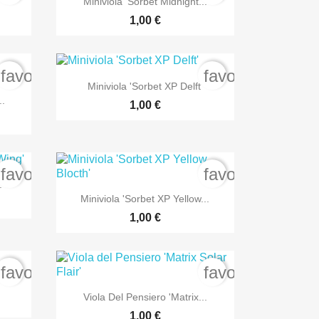
Miniviola 'Sorbet Midnight...
1,00 €
favorite_border
favorite_border

Anteprima
Miniviola 'Sorbet XP Delft'
..
1,00 €
favorite_border
favorite_border
.

Anteprima
Miniviola 'Sorbet XP Yellow...
1,00 €
favorite_border
favorite_border

Anteprima
Viola Del Pensiero 'Matrix...
1,00 €