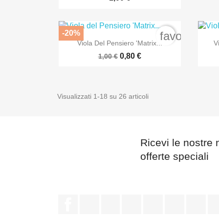
-20%
favorite_bo

Anteprima
Viola Del Pensiero 'Matrix...
V
0,80 €
1,00 €
Visualizzati 1-18 su 26 articoli
Ricevi le nostre 
offerte speciali
Facebook
Twitter
Rss
YouTube
Pinterest
Vimeo
Ins