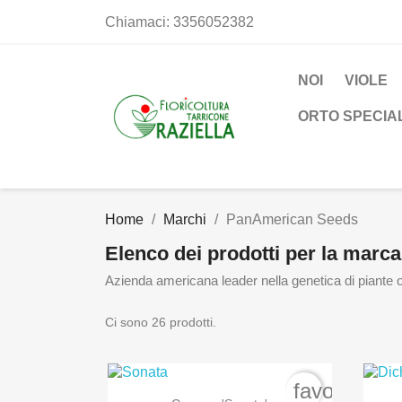
Chiamaci:
3356052382
NOI
VIOLE
ORTO SPECIA
Home
Marchi
PanAmerican Seeds
Elenco dei prodotti per la mar
Azienda americana leader nella genetica di piante o
Ci sono 26 prodotti.
favorite_bo

Anteprima