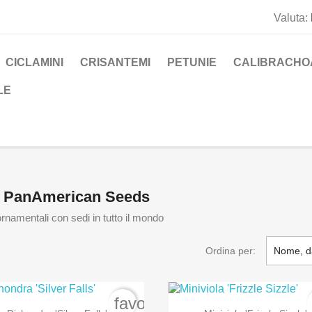
Valuta:
CICLAMINI
CRISANTEMI
PETUNIE
CALIBRACHO
LE
ca PanAmerican Seeds
rnamentali con sedi in tutto il mondo
Ordina per:
Nome, d
rder
favorite_border


Anteprima
Anteprima