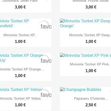
Dichondra 'Silver Falls'
Miniviola 'Frizzle Sizzle'
3,00 €
3,00 €
rder
favorite_border


Anteprima
Anteprima
Miniviola 'Sorbet XP...
Miniviola 'Sorbet XP Deep.
1,00 €
1,00 €
rder
favorite_border

Anteprima
Miniviola 'Sorbet XP Pink..

Anteprima
niviola 'Sorbet XP Orange...
1,00 €
1,00 €
rder
favorite_border


Anteprima
Anteprima
Miniviola 'Sorbet XP Yellow'
Papavero D'Islanda...
1,00 €
2,50 €