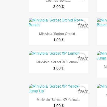
Cosmos 'Sonata'
3,00 €
favorite_bo

Anteprima
Miniviola 'Sorbet Orchid...
1,00 €
favorite_bo

Anteprima
Miniviola 'Sorbet XP Lemon...
Mi
1,00 €
favorite_bo

Anteprima
Miniviola 'Sorbet XP Yellow...
1,00 €