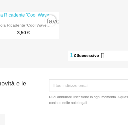
rder
favorite_border

Anteprima
iola Ricadente 'Cool Wave...
3,50 €

1
2
Successivo
novità e le
Puoi annullare l'iscrizione in ogni momento. A quest
contatto nelle note legali.
tagram
LinkedIn