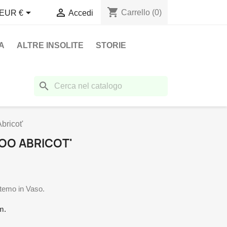
shopping_cart


Carrello
(0)
EUR €
Accedi
A
ALTRE INSOLITE
STORIE
search
bricot'
OO ABRICOT'
temo in Vaso.
m.