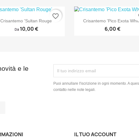
favorite_border
fa


Anteprima
Anteprima
Crisantemo 'Sultan Rouge'
Crisantemo 'Pico Exota Whit
10,00 €
6,00 €
Da
novità e le
Puoi annullare l'iscrizione in ogni momento. A quest
contatto nelle note legali.
tagram
LinkedIn
RMAZIONI
IL TUO ACCOUNT