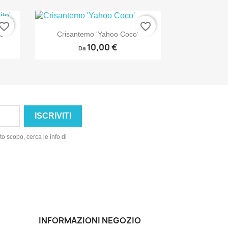
vorite_border
favorite_border

Anteprima
e'
Crisantemo 'Yahoo Coco'
10,00 €
Da
o scopo, cerca le info di
INFORMAZIONI NEGOZIO