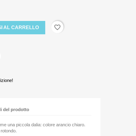
favorite_border
I AL CARRELLO
izione!
li del prodotto
me una piccola dalia: colore arancio chiaro.
 rotondo.