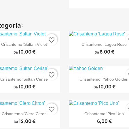
ategoria:
favorite_border
fa


Anteprima
Anteprima
Crisantemo 'Sultan Violet'
Crisantemo 'Lagoa Rose'
10,00 €
6,00 €
Da
Da
favorite_border
fa


Anteprima
Anteprima
Crisantemo 'Sultan Cerise'
Crisantemo 'Yahoo Golden
10,00 €
10,00 €
Da
Da
favorite_border
fa


Anteprima
Anteprima
Crisantemo 'Clero Citron'
Crisantemo 'Pico Uno'
12,00 €
6,00 €
Da