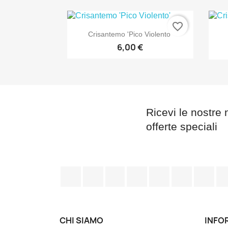
favorite_border

Anteprima
Crisantemo 'Pico Violento'
6,00 €
Ricevi le nostre 
offerte speciali
Facebook
Twitter
Rss
YouTube
Pinterest
Vimeo
Ins
CHI SIAMO
INFO