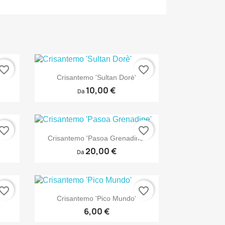
vorite_border
favorite_border

Anteprima
Crisantemo 'Sultan Dorè'
10,00 €
Da
vorite_border
favorite_border

Anteprima
'
Crisantemo 'Pasoa Grenadine'
20,00 €
Da
vorite_border
favorite_border

Anteprima
Crisantemo 'Pico Mundo'
6,00 €