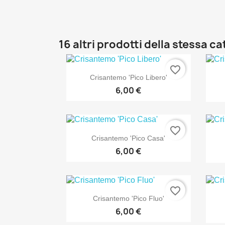
16 altri prodotti della stessa c
favorite_border

Anteprima
Crisantemo 'Pico Libero'
6,00 €
favorite_border

Anteprima
Crisantemo 'Pico Casa'
6,00 €
favorite_border

Anteprima
Crisantemo 'Pico Fluo'
6,00 €