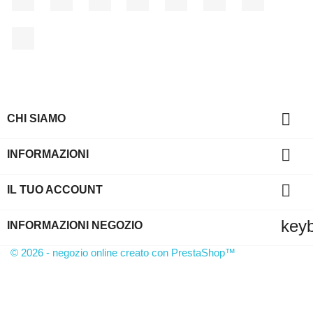
LinkedIn

CHI SIAMO

INFORMAZIONI

IL TUO ACCOUNT
key
INFORMAZIONI NEGOZIO
© 2026 - negozio online creato con PrestaShop™