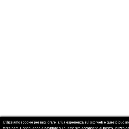
Utilizziamo i cookie per migliorare la tua esperienza sul sito web e questo può in
terze parti. Continuando a navigare su questo sito acconsenti al nostro utilizzo de