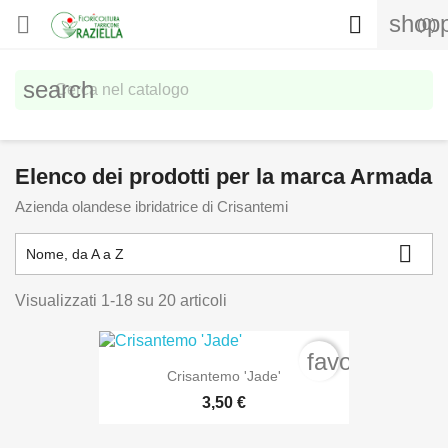
shopp


(0)
search
Elenco dei prodotti per la marca Armada
Azienda olandese ibridatrice di Crisantemi

Nome, da A a Z
Visualizzati 1-18 su 20 articoli
favorite_bord
Crisantemo 'Jade'
3,50 €