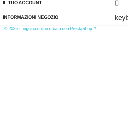

IL TUO ACCOUNT
key
INFORMAZIONI NEGOZIO
© 2026 - negozio online creato con PrestaShop™