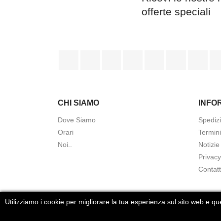
offerte speciali
Facebook
Twitter
Rss
YouTube
Pinterest
Vimeo
Ins
CHI SIAMO
INFO
Dove Siamo
Spedizi
Orari
Termini
Noi..
Notizie
Privacy
Contatt
Utilizziamo i cookie per migliorare la tua esperienza sul sito web e qu