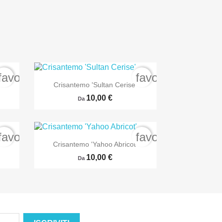
favorite_border
favorite_border

Anteprima
Crisantemo 'Sultan Cerise'
10,00 €
Da
favorite_border
favorite_border

Anteprima
Crisantemo 'Yahoo Abricot'
10,00 €
Da