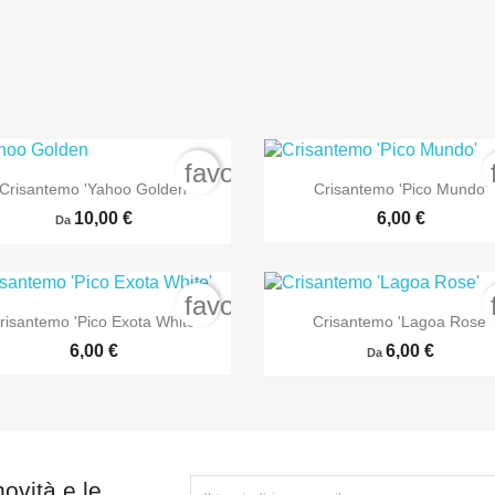
order
favorite_border


Anteprima
Anteprima
Crisantemo 'Yahoo Golden'
Crisantemo 'Pico Mundo'
10,00 €
6,00 €
Da
order
favorite_border


Anteprima
Anteprima
risantemo 'Pico Exota White'
Crisantemo 'Lagoa Rose'
6,00 €
6,00 €
Da
novità e le