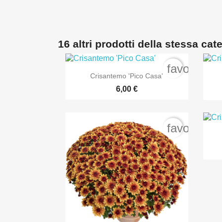
16 altri prodotti della stessa cat
favorite_b

Anteprima
Crisantemo 'Pico Casa'
6,00 €
favorite_b