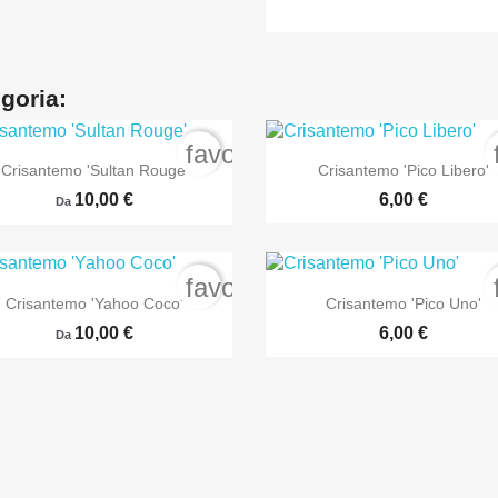
egoria:
order
favorite_border


Anteprima
Anteprima
Crisantemo 'Sultan Rouge'
Crisantemo 'Pico Libero'
10,00 €
6,00 €
Da
order
favorite_border


Anteprima
Anteprima
Crisantemo 'Yahoo Coco'
Crisantemo 'Pico Uno'
10,00 €
6,00 €
Da