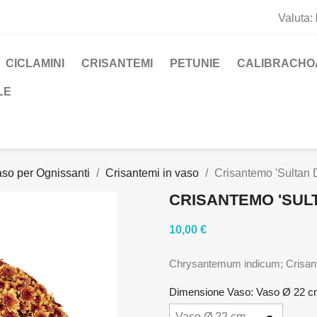
Valuta:
CICLAMINI
CRISANTEMI
PETUNIE
CALIBRACHO
LE
vaso per Ognissanti
Crisantemi in vaso
Crisantemo 'Sultan 
CRISANTEMO 'SUL
10,00 €
Chrysantemum indicum; Crisan
Dimensione Vaso: Vaso Ø 22 c