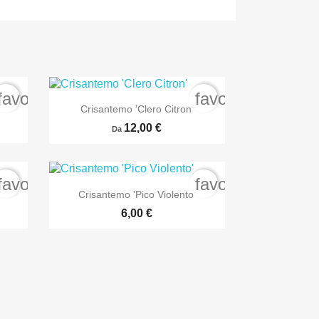
favorite_border
favorite_border

Anteprima
Crisantemo 'Clero Citron'
12,00 €
Da
favorite_border
favorite_border

Anteprima
Crisantemo 'Pico Violento'
6,00 €