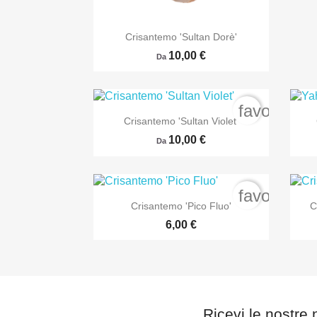

Anteprima
Crisantemo 'Sultan Dorè'
10,00 €
Da
favorite_b

Anteprima
Crisantemo 'Sultan Violet'
10,00 €
Da
favorite_b

Anteprima
Crisantemo 'Pico Fluo'
C
6,00 €
Ricevi le nostre 