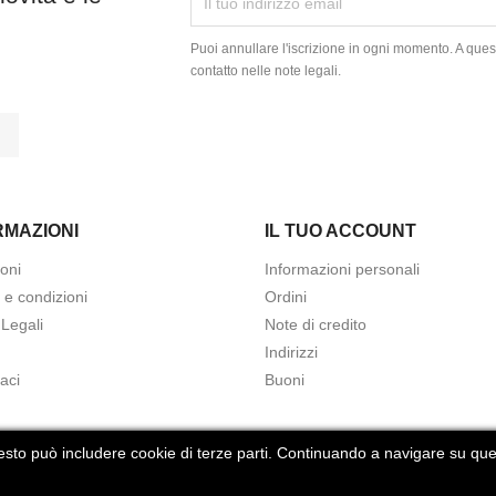
Puoi annullare l'iscrizione in ogni momento. A quest
contatto nelle note legali.
tagram
LinkedIn
RMAZIONI
IL TUO ACCOUNT
oni
Informazioni personali
 e condizioni
Ordini
 Legali
Note di credito
Indirizzi
aci
Buoni
esto può includere cookie di terze parti. Continuando a navigare su ques
© 2026 - negozio online creato con PrestaShop™