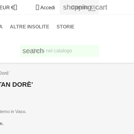
shopping_cart


Carrello
(0)
EUR €
Accedi
A
ALTRE INSOLITE
STORIE
search
Dorè'
TAN DORÈ'
temo in Vaso.
m.