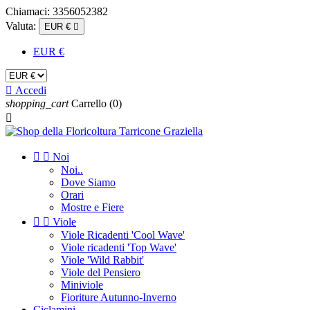
Chiamaci:
3356052382
Valuta:
EUR €

EUR €

Accedi
shopping_cart
Carrello
(0)



Noi
Noi..
Dove Siamo
Orari
Mostre e Fiere


Viole
Viole Ricadenti 'Cool Wave'
Viole ricadenti 'Top Wave'
Viole 'Wild Rabbit'
Viole del Pensiero
Miniviole
Fioriture Autunno-Inverno
Ciclamini