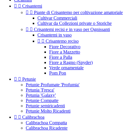


Crisantemi


Piante di Crisantemo per coltivazione amatoriale
Cultivar Commerciali
Cultivar da Collezioni private o Storiche


Crisantemi recisi e in vaso per Ognissanti
Crisantemi in vaso


Crisantemo reciso
Fiore Decorativo
Fiore a Mazzetto
Fiore a Palla
Fiore a Ragno (Spyder)
Verde ornamentale
Pom Pon


Petunie
Petunie Profumate 'Profumia'
Petunia 'Fresca'
Petunia 'Galaxy'
Petunie Compatte
Petunie semiricadenti
Petunie Molto Ricadenti


Calibrachoa
Calibrachoa Compatta
Calibrachoa Ricadente