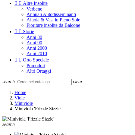


Altre Insolite
Verbene
Annuali Autodisseminanti
Aiuola & Vasi in Pieno Sole
Fioriture insolite da Balcone


Storie
Anni 80
Anni 90
Anni 2000
Anni 2010


Orto Speciale
Pomodori
Altri Ortaggi
search
clear
Home
Viole
Miniviole
Miniviola 'Frizzle Sizzle'
search