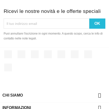
Ricevi le nostre novità e le offerte speciali
Puoi annullare l'iscrizione in ogni momento. A questo scopo, cerca le info di
contatto nelle note legali.
Facebook
Twitter
Rss
YouTube
Pinterest
Vimeo
Instagram
LinkedIn

CHI SIAMO

INFORMAZIONI