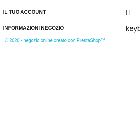

IL TUO ACCOUNT
key
INFORMAZIONI NEGOZIO
© 2026 - negozio online creato con PrestaShop™