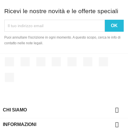
Ricevi le nostre novità e le offerte speciali
Puoi annullare l'iscrizione in ogni momento. A questo scopo, cerca le info di
contatto nelle note legali.
Facebook
Twitter
Rss
YouTube
Pinterest
Vimeo
Instagram
LinkedIn

CHI SIAMO

INFORMAZIONI