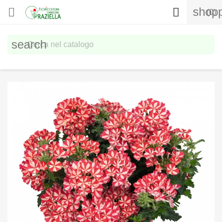
shopp


(0)
search