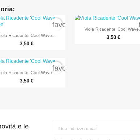
goria:
order
favorite_border

Anteprima
Viola Ricadente 'Cool Wave.

Anteprima
iola Ricadente 'Cool Wave...
3,50 €
3,50 €
order
favorite_border

Anteprima
iola Ricadente 'Cool Wave...
3,50 €
novità e le