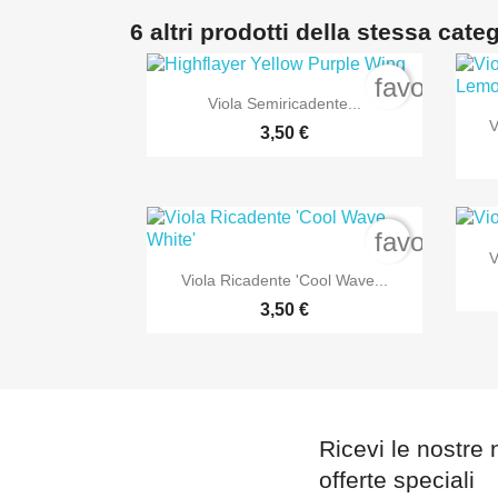
6 altri prodotti della stessa cate
favorite_b

Anteprima
Viola Semiricadente...
V
3,50 €
favorite_b
V

Anteprima
Viola Ricadente 'Cool Wave...
3,50 €
Ricevi le nostre 
offerte speciali