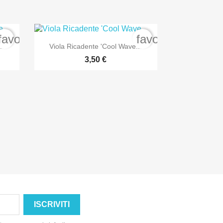
favorite_border
favorite_border

Anteprima
..
Viola Ricadente 'Cool Wave...
3,50 €