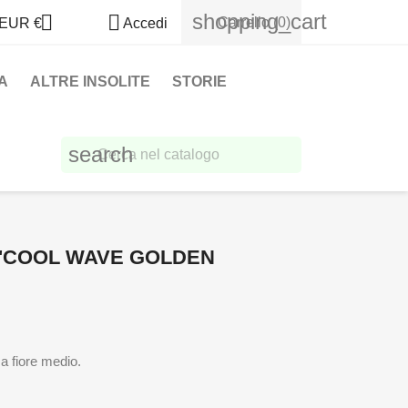
shopping_cart


Carrello
(0)
EUR €
Accedi
A
ALTRE INSOLITE
STORIE
search
 'COOL WAVE GOLDEN
a fiore medio.